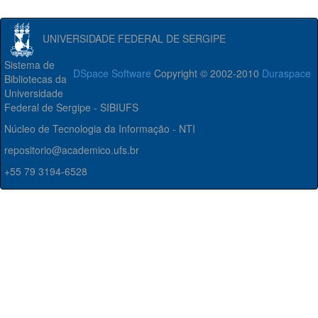
UNIVERSIDADE FEDERAL DE SERGIPE
Sistema de
DSpace Software
Copyright © 2002-2010
Duraspace
Bibliotecas da
Universidade
Federal de Sergipe - SIBIUFS
Núcleo de Tecnologia da Informação - NTI
repositorio@academico.ufs.br
+55 79 3194-6528