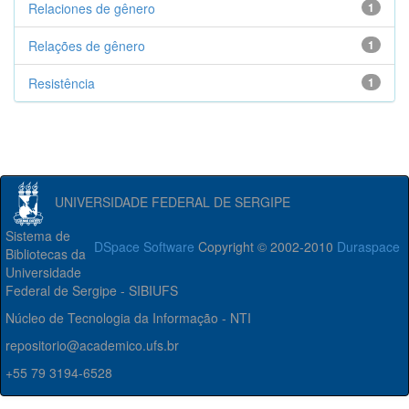
Relaciones de gênero
1
Relações de gênero
1
Resistência
1
UNIVERSIDADE FEDERAL DE SERGIPE
Sistema de
DSpace Software
Copyright © 2002-2010
Duraspace
Bibliotecas da
Universidade
Federal de Sergipe - SIBIUFS
Núcleo de Tecnologia da Informação - NTI
repositorio@academico.ufs.br
+55 79 3194-6528