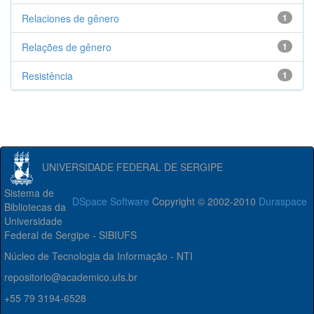
Relaciones de gênero
1
Relações de gênero
1
Resistência
1
UNIVERSIDADE FEDERAL DE SERGIPE
Sistema de
DSpace Software
Copyright © 2002-2010
Duraspace
Bibliotecas da
Universidade
Federal de Sergipe - SIBIUFS
Núcleo de Tecnologia da Informação - NTI
repositorio@academico.ufs.br
+55 79 3194-6528