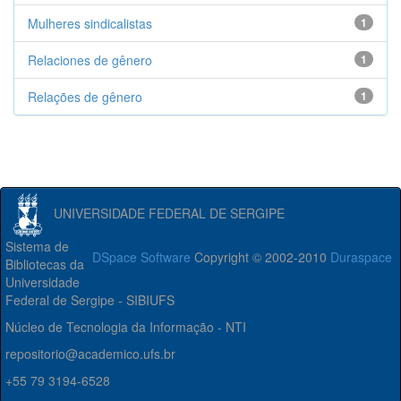
Mulheres sindicalistas
1
Relaciones de gênero
1
Relações de gênero
1
UNIVERSIDADE FEDERAL DE SERGIPE
Sistema de
DSpace Software
Copyright © 2002-2010
Duraspace
Bibliotecas da
Universidade
Federal de Sergipe - SIBIUFS
Núcleo de Tecnologia da Informação - NTI
repositorio@academico.ufs.br
+55 79 3194-6528