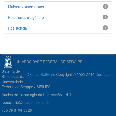
Mulheres sindicalistas
1
Relaciones de gênero
1
Resistência
1
UNIVERSIDADE FEDERAL DE SERGIPE
Sistema de
DSpace Software
Copyright © 2002-2010
Duraspace
Bibliotecas da
Universidade
Federal de Sergipe - SIBIUFS
Núcleo de Tecnologia da Informação - NTI
repositorio@academico.ufs.br
+55 79 3194-6528