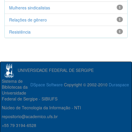
Mulheres sindicalistas
1
Relações de gênero
1
Resistência
1
UNIVERSIDADE FEDERAL DE SERGIPE
Sistema de
DSpace Software
Copyright © 2002-2010
Duraspace
Bibliotecas da
Universidade
Federal de Sergipe - SIBIUFS
Núcleo de Tecnologia da Informação - NTI
repositorio@academico.ufs.br
+55 79 3194-6528