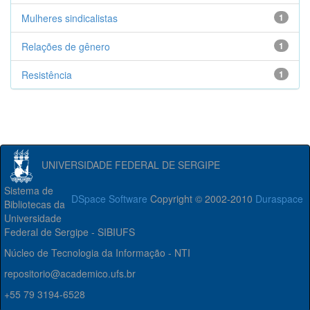
Mulheres sindicalistas
1
Relações de gênero
1
Resistência
1
UNIVERSIDADE FEDERAL DE SERGIPE
Sistema de
DSpace Software
Copyright © 2002-2010
Duraspace
Bibliotecas da
Universidade
Federal de Sergipe - SIBIUFS
Núcleo de Tecnologia da Informação - NTI
repositorio@academico.ufs.br
+55 79 3194-6528