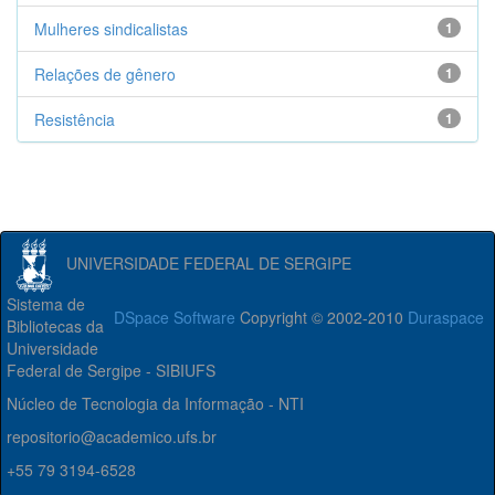
Mulheres sindicalistas
1
Relações de gênero
1
Resistência
1
UNIVERSIDADE FEDERAL DE SERGIPE
Sistema de
DSpace Software
Copyright © 2002-2010
Duraspace
Bibliotecas da
Universidade
Federal de Sergipe - SIBIUFS
Núcleo de Tecnologia da Informação - NTI
repositorio@academico.ufs.br
+55 79 3194-6528