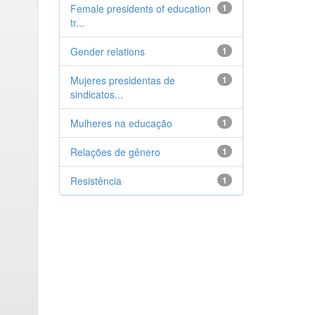
Female presidents of education
1
tr...
Gender relations
1
Mujeres presidentas de
1
sindicatos...
Mulheres na educação
1
Relações de gênero
1
Resistência
1