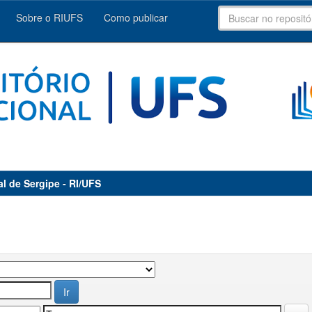
Sobre o RIUFS
Como publicar
al de Sergipe - RI/UFS