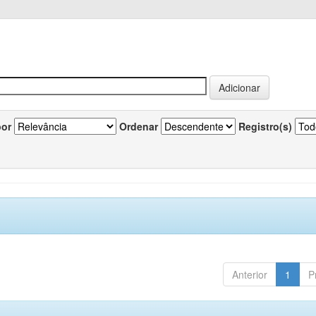
por
Ordenar
Registro(s)
Anterior
1
P