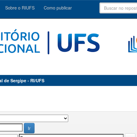
Sobre o RIUFS
Como publicar
al de Sergipe - RI/UFS