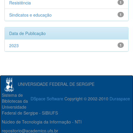
Resistência
1
Sindicatos e educação
1
Data de Publicação
2023
1
UNIVERSIDADE FEDERAL DE SERGIPE
Sistema de
DSpace Software
Copyright © 2002-2010
Duraspace
Bibliotecas da
Universidade
Federal de Sergipe - SIBIUFS
Núcleo de Tecnologia da Informação - NTI
repositorio@academico.ufs.br