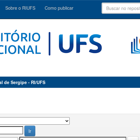
Sobre o RIUFS
Como publicar
al de Sergipe - RI/UFS