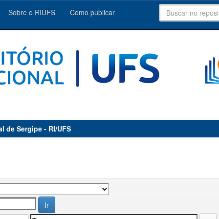
Sobre o RIUFS
Como publicar
al de Sergipe - RI/UFS