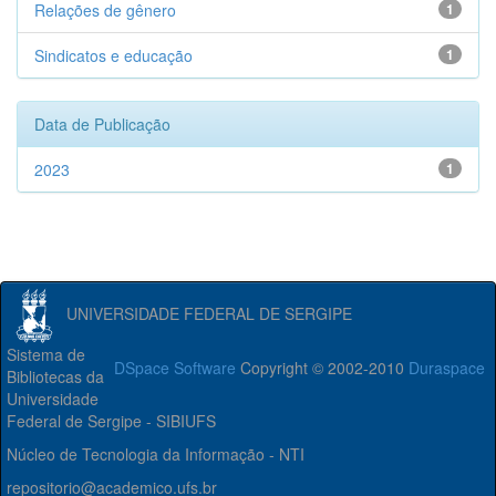
Relações de gênero
1
Sindicatos e educação
1
Data de Publicação
2023
1
UNIVERSIDADE FEDERAL DE SERGIPE
Sistema de
DSpace Software
Copyright © 2002-2010
Duraspace
Bibliotecas da
Universidade
Federal de Sergipe - SIBIUFS
Núcleo de Tecnologia da Informação - NTI
repositorio@academico.ufs.br