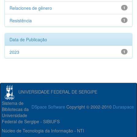
Relaciones de gênero
1
Resistência
1
Data de Publicação
2023
1
UNIVERSIDADE FEDERAL DE SERGIPE
Sistema de
DSpace Software
Copyright © 2002-2010
Duraspace
Bibliotecas da
Universidade
Federal de Sergipe - SIBIUFS
Núcleo de Tecnologia da Informação - NTI