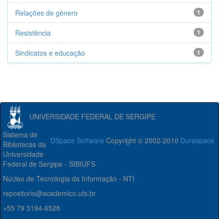
Relações de gênero
1
Resistência
1
Sindicatos e educação
1
UNIVERSIDADE FEDERAL DE SERGIPE
Sistema de
DSpace Software
Copyright © 2002-2010
Duraspace
Bibliotecas da
Universidade
Federal de Sergipe - SIBIUFS
Núcleo de Tecnologia da Informação - NTI
repositorio@academico.ufs.br
+55 79 3194-6528