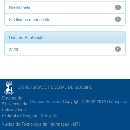
Resistência
1
Sindicatos e educação
1
Data de Publicação
2023
1
UNIVERSIDADE FEDERAL DE SERGIPE
Sistema de
DSpace Software
Copyright © 2002-2010
Duraspace
Bibliotecas da
Universidade
Federal de Sergipe - SIBIUFS
Núcleo de Tecnologia da Informação - NTI