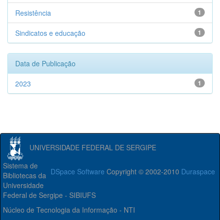
Resistência
1
Sindicatos e educação
1
Data de Publicação
2023
1
UNIVERSIDADE FEDERAL DE SERGIPE
Sistema de
DSpace Software
Copyright © 2002-2010
Duraspace
Bibliotecas da
Universidade
Federal de Sergipe - SIBIUFS
Núcleo de Tecnologia da Informação - NTI