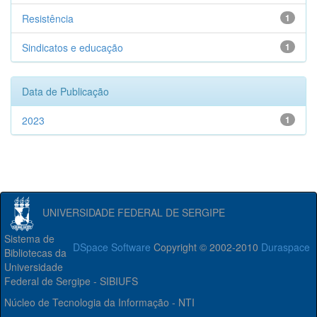
Resistência
1
Sindicatos e educação
1
Data de Publicação
2023
1
UNIVERSIDADE FEDERAL DE SERGIPE
Sistema de
DSpace Software
Copyright © 2002-2010
Duraspace
Bibliotecas da
Universidade
Federal de Sergipe - SIBIUFS
Núcleo de Tecnologia da Informação - NTI