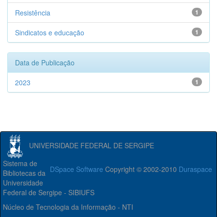
Resistência
1
Sindicatos e educação
1
Data de Publicação
2023
1
UNIVERSIDADE FEDERAL DE SERGIPE
Sistema de
DSpace Software
Copyright © 2002-2010
Duraspace
Bibliotecas da
Universidade
Federal de Sergipe - SIBIUFS
Núcleo de Tecnologia da Informação - NTI