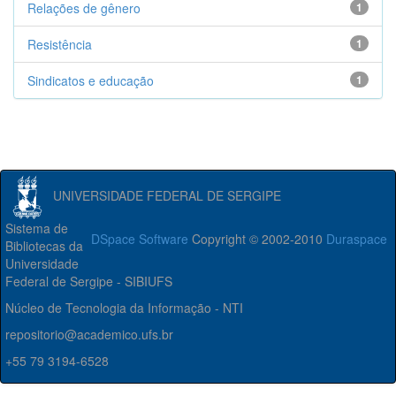
Relações de gênero
1
Resistência
1
Sindicatos e educação
1
UNIVERSIDADE FEDERAL DE SERGIPE
Sistema de
DSpace Software
Copyright © 2002-2010
Duraspace
Bibliotecas da
Universidade
Federal de Sergipe - SIBIUFS
Núcleo de Tecnologia da Informação - NTI
repositorio@academico.ufs.br
+55 79 3194-6528