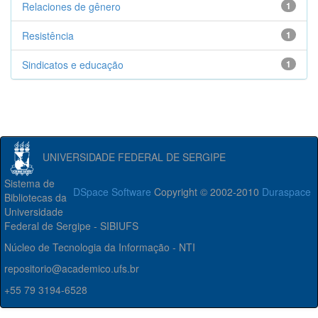
Relaciones de gênero
1
Resistência
1
Sindicatos e educação
1
UNIVERSIDADE FEDERAL DE SERGIPE
Sistema de
DSpace Software
Copyright © 2002-2010
Duraspace
Bibliotecas da
Universidade
Federal de Sergipe - SIBIUFS
Núcleo de Tecnologia da Informação - NTI
repositorio@academico.ufs.br
+55 79 3194-6528