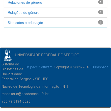
Relaciones de gênero
1
Relações de gênero
1
Sindicatos e educação
1
UNIVERSIDADE FEDERAL DE SERGIPE
Sistema de
DSpace Software
Copyright © 2002-2010
Duraspace
Bibliotecas da
Universidade
Federal de Sergipe - SIBIUFS
Núcleo de Tecnologia da Informação - NTI
repositorio@academico.ufs.br
+55 79 3194-6528