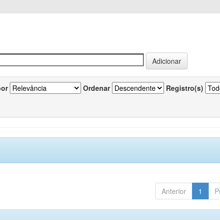
por
Ordenar
Registro(s)
Anterior
1
P