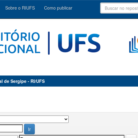
Sobre o RIUFS
Como publicar
al de Sergipe - RI/UFS