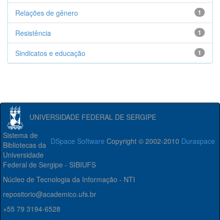
Relações de gênero
1
Resistência
1
Sindicatos e educação
1
UNIVERSIDADE FEDERAL DE SERGIPE
Sistema de
DSpace Software
Copyright © 2002-2010
Duraspace
Bibliotecas da
Universidade
Federal de Sergipe - SIBIUFS
Núcleo de Tecnologia da Informação - NTI
repositorio@academico.ufs.br
+55 79 3194-6528