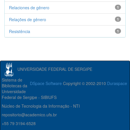
Relaciones de gênero
1
Relações de gênero
1
Resistência
1
UNIVERSIDADE FEDERAL DE SERGIPE
Sistema de
DSpace Software
Copyright © 2002-2010
Duraspace
Bibliotecas da
Universidade
Federal de Sergipe - SIBIUFS
Núcleo de Tecnologia da Informação - NTI
repositorio@academico.ufs.br
+55 79 3194-6528