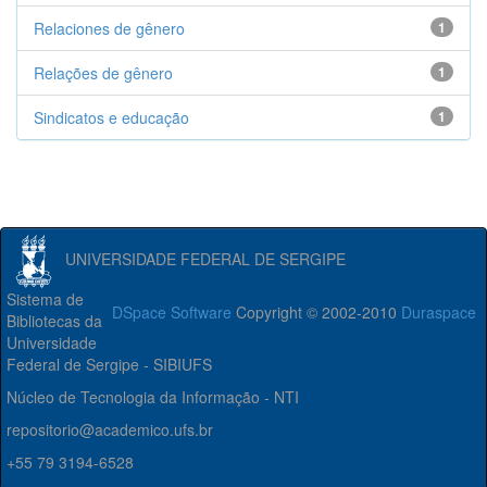
Relaciones de gênero
1
Relações de gênero
1
Sindicatos e educação
1
UNIVERSIDADE FEDERAL DE SERGIPE
Sistema de
DSpace Software
Copyright © 2002-2010
Duraspace
Bibliotecas da
Universidade
Federal de Sergipe - SIBIUFS
Núcleo de Tecnologia da Informação - NTI
repositorio@academico.ufs.br
+55 79 3194-6528