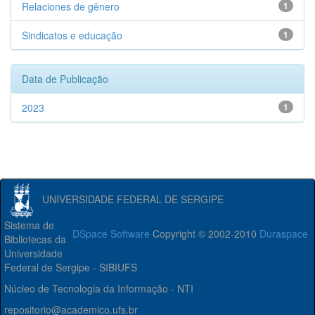
Relaciones de gênero
1
Sindicatos e educação
1
Data de Publicação
2023
1
UNIVERSIDADE FEDERAL DE SERGIPE
Sistema de
DSpace Software
Copyright © 2002-2010
Duraspace
Bibliotecas da
Universidade
Federal de Sergipe - SIBIUFS
Núcleo de Tecnologia da Informação - NTI
repositorio@academico.ufs.br