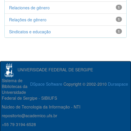
Relaciones de gênero
1
Relações de gênero
1
Sindicatos e educação
1
UNIVERSIDADE FEDERAL DE SERGIPE
Sistema de
DSpace Software
Copyright © 2002-2010
Duraspace
Bibliotecas da
Universidade
Federal de Sergipe - SIBIUFS
Núcleo de Tecnologia da Informação - NTI
repositorio@academico.ufs.br
+55 79 3194-6528