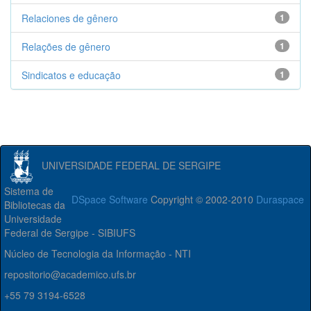
Relaciones de gênero
1
Relações de gênero
1
Sindicatos e educação
1
UNIVERSIDADE FEDERAL DE SERGIPE
Sistema de
DSpace Software
Copyright © 2002-2010
Duraspace
Bibliotecas da
Universidade
Federal de Sergipe - SIBIUFS
Núcleo de Tecnologia da Informação - NTI
repositorio@academico.ufs.br
+55 79 3194-6528