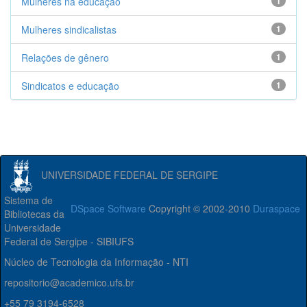
Mulheres na educação
1
Mulheres sindicalistas
1
Relações de gênero
1
Sindicatos e educação
1
UNIVERSIDADE FEDERAL DE SERGIPE
Sistema de
DSpace Software
Copyright © 2002-2010
Duraspace
Bibliotecas da
Universidade
Federal de Sergipe - SIBIUFS
Núcleo de Tecnologia da Informação - NTI
repositorio@academico.ufs.br
+55 79 3194-6528