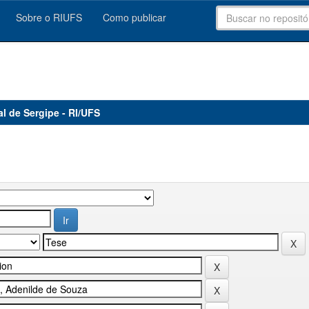
Sobre o RIUFS
Como publicar
al de Sergipe - RI/UFS