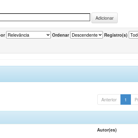
por
Ordenar
Registro(s)
Anterior
1
P
Autor(es)