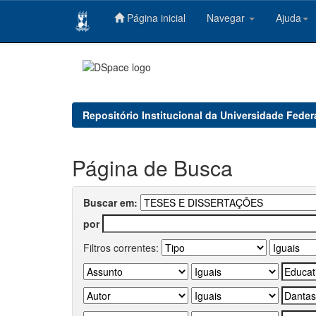
Página inicial
Navegar
Ajuda
Skip
navigation
Repositório Institucional da Universidade Feder
Página de Busca
Buscar em:
por
Filtros correntes: