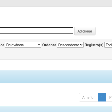
por
Ordenar
Registro(s)
Anterior
1
P