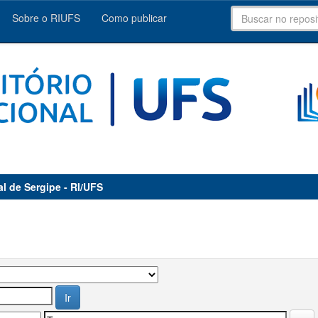
Sobre o RIUFS
Como publicar
al de Sergipe - RI/UFS