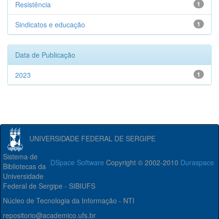
Resistência
1
Sindicatos e educação
1
Data de Publicação
2023
1
UNIVERSIDADE FEDERAL DE SERGIPE
Sistema de
DSpace Software
Copyright © 2002-2010
Duraspace
Bibliotecas da
Universidade
Federal de Sergipe - SIBIUFS
Núcleo de Tecnologia da Informação - NTI
repositorio@academico.ufs.br