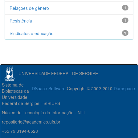
Relações de gênero
1
Resistência
1
Sindicatos e educação
1
UNIVERSIDADE FEDERAL DE SERGIPE
Sistema de
DSpace Software
Copyright © 2002-2010
Duraspace
Bibliotecas da
Universidade
Federal de Sergipe - SIBIUFS
Núcleo de Tecnologia da Informação - NTI
repositorio@academico.ufs.br
+55 79 3194-6528