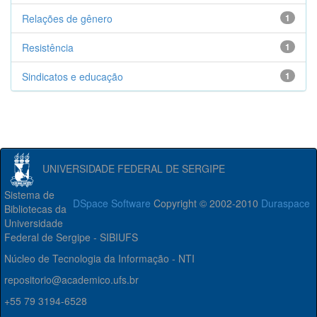
Relações de gênero
1
Resistência
1
Sindicatos e educação
1
UNIVERSIDADE FEDERAL DE SERGIPE
Sistema de
DSpace Software
Copyright © 2002-2010
Duraspace
Bibliotecas da
Universidade
Federal de Sergipe - SIBIUFS
Núcleo de Tecnologia da Informação - NTI
repositorio@academico.ufs.br
+55 79 3194-6528