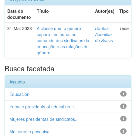
Data do
Título
Autor(es)
Tipo
documento
31-Mai-2023
A classe une, o gênero
Dantas,
Tese
separa: mulheres no
Adenilde
comando dos sindicatos da
de Souza
educação e as relações de
gênero
Busca facetada
Assunto
Educación
1
Female presidents of education tr...
1
Mujeres presidentas de sindicatos...
1
Mulheres e pesquisa
1