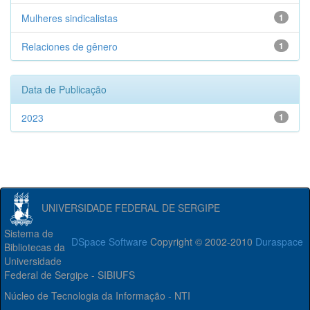
Mulheres sindicalistas
1
Relaciones de gênero
1
Data de Publicação
2023
1
UNIVERSIDADE FEDERAL DE SERGIPE
Sistema de
DSpace Software
Copyright © 2002-2010
Duraspace
Bibliotecas da
Universidade
Federal de Sergipe - SIBIUFS
Núcleo de Tecnologia da Informação - NTI