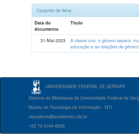
Conjunto de itens:
Data do
Título
documento
31-Mai-2023
A classe une, o gênero separa: m
educação e as relações de gênero
UNIVERSIDADE FEDERAL DE SERGIPE
Sistema de Bibliotecas da Universidade Federal de Ser
Núcleo de Tecnologia da Informação - NTI
repositorio@academico.ufs.br
+55 79 3194-6528