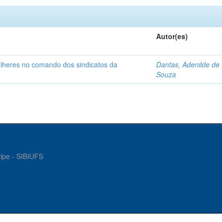
Autor(es)
ulheres no comando dos sindicatos da
Dantas, Adenilde de
Souza
gipe - SIBIUFS