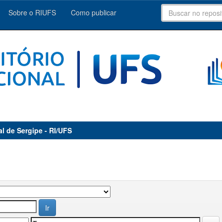
Sobre o RIUFS
Como publicar
al de Sergipe - RI/UFS