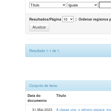
Resultados/Página
|
Ordenar registros 
Resultado 1-1 de 1.
Conjunto de itens:
Data do
Título
documento
31-Mai-2023
A classe une, o gênero separa: m