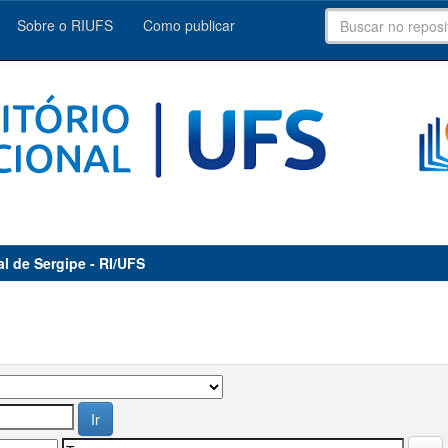
Sobre o RIUFS
Como publicar
al de Sergipe - RI/UFS