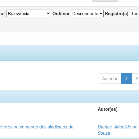
por
Ordenar
Registro(s)
Anterior
1
P
Autor(es)
ulheres no comando dos sindicatos da
Dantas, Adenilde de
Souza