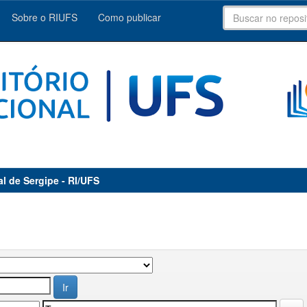
Sobre o RIUFS
Como publicar
al de Sergipe - RI/UFS