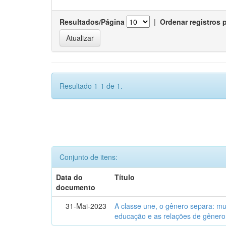
Resultados/Página
|
Ordenar registros 
Resultado 1-1 de 1.
Conjunto de itens:
Data do
Título
documento
31-Mai-2023
A classe une, o gênero separa: m
educação e as relações de gênero