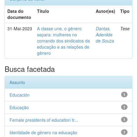
Data do
Título
Autor(es)
Tipo
documento
31-Mai-2023
A classe une, o gênero
Dantas,
Tese
separa: mulheres no
Adenilde
comando dos sindicatos da
de Souza
educação e as relações de
gênero
Busca facetada
Assunto
Educación
1
Educação
1
Female presidents of education tr...
1
Identidade de gênero na educação
1