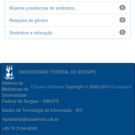
Mujeres presidentas de sindicatos...
1
Relações de gênero
1
Sindicatos e educação
1
UNIVERSIDADE FEDERAL DE SERGIPE
Sistema de
DSpace Software
Copyright © 2002-2010
Duraspace
Bibliotecas da
Universidade
Federal de Sergipe - SIBIUFS
Núcleo de Tecnologia da Informação - NTI
repositorio@academico.ufs.br
+55 79 3194-6528