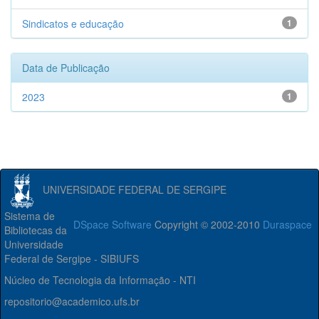
Sindicatos e educação
1
Data de Publicação
2023
1
UNIVERSIDADE FEDERAL DE SERGIPE
Sistema de
DSpace Software
Copyright © 2002-2010
Duraspace
Bibliotecas da
Universidade
Federal de Sergipe - SIBIUFS
Núcleo de Tecnologia da Informação - NTI
repositorio@academico.ufs.br