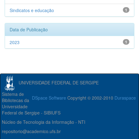
Sindicatos e educação
1
Data de Publicação
2023
1
UNIVERSIDADE FEDERAL DE SERGIPE
Sistema de
DSpace Software
Copyright © 2002-2010
Duraspace
Bibliotecas da
Universidade
Federal de Sergipe - SIBIUFS
Núcleo de Tecnologia da Informação - NTI
repositorio@academico.ufs.br