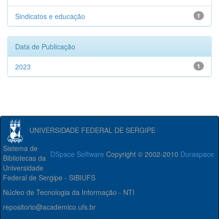
Sindicatos e educação
1
Data de Publicação
2023
1
UNIVERSIDADE FEDERAL DE SERGIPE
Sistema de
DSpace Software
Copyright © 2002-2010
Duraspace
Bibliotecas da
Universidade
Federal de Sergipe - SIBIUFS
Núcleo de Tecnologia da Informação - NTI
repositorio@academico.ufs.br