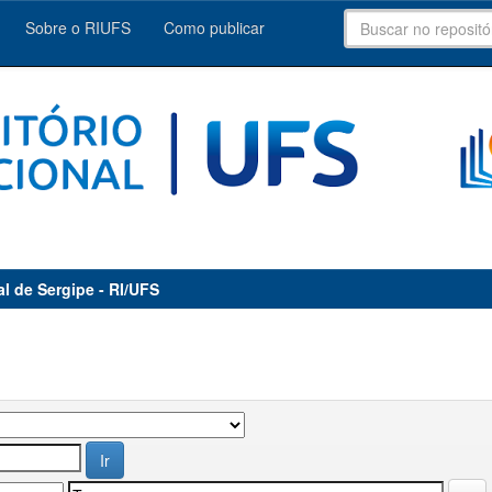
Sobre o RIUFS
Como publicar
al de Sergipe - RI/UFS