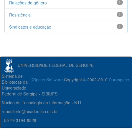
Relações de gênero
1
Resistência
1
Sindicatos e educação
1
UNIVERSIDADE FEDERAL DE SERGIPE
Sistema de
DSpace Software
Copyright © 2002-2010
Duraspace
Bibliotecas da
Universidade
Federal de Sergipe - SIBIUFS
Núcleo de Tecnologia da Informação - NTI
repositorio@academico.ufs.br
+55 79 3194-6528