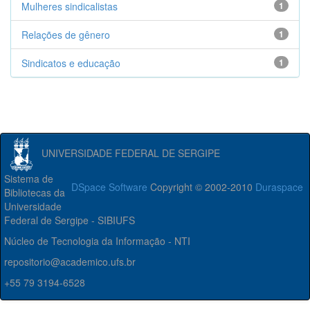
Mulheres sindicalistas
1
Relações de gênero
1
Sindicatos e educação
1
UNIVERSIDADE FEDERAL DE SERGIPE
Sistema de
DSpace Software
Copyright © 2002-2010
Duraspace
Bibliotecas da
Universidade
Federal de Sergipe - SIBIUFS
Núcleo de Tecnologia da Informação - NTI
repositorio@academico.ufs.br
+55 79 3194-6528