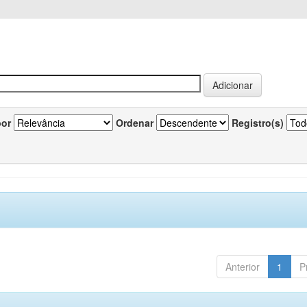
por
Ordenar
Registro(s)
Anterior
1
P