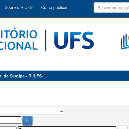
Sobre o RIUFS
Como publicar
al de Sergipe - RI/UFS