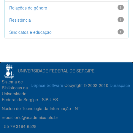
Relações de gênero
1
Resistência
1
Sindicatos e educação
1
UNIVERSIDADE FEDERAL DE SERGIPE
Sistema de
DSpace Software
Copyright © 2002-2010
Duraspace
Bibliotecas da
Universidade
Federal de Sergipe - SIBIUFS
Núcleo de Tecnologia da Informação - NTI
repositorio@academico.ufs.br
+55 79 3194-6528