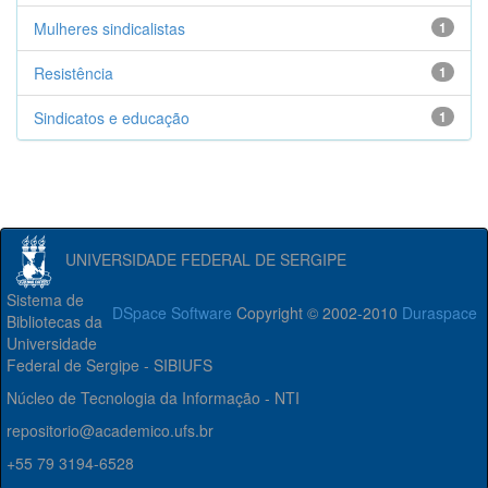
Mulheres sindicalistas
1
Resistência
1
Sindicatos e educação
1
UNIVERSIDADE FEDERAL DE SERGIPE
Sistema de
DSpace Software
Copyright © 2002-2010
Duraspace
Bibliotecas da
Universidade
Federal de Sergipe - SIBIUFS
Núcleo de Tecnologia da Informação - NTI
repositorio@academico.ufs.br
+55 79 3194-6528